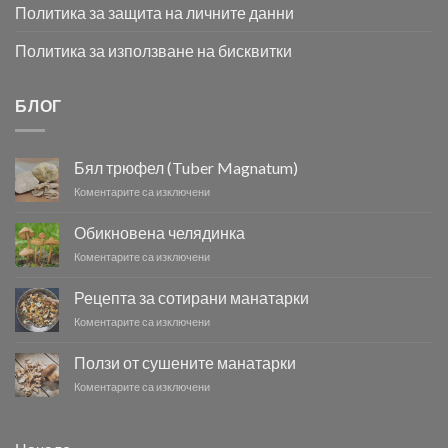
Политика за защита на личните данни
Политика за използване на бисквитки
БЛОГ
Бял трюфел (Tuber Magnatum)
за
Коментарите са изключени
Бял
трюфел
Обикновена челядинка
(Tuber
за
Коментарите са изключени
Magnatum)
Обикновена
челядинка
Рецепта за сотирани манатарки
за
Коментарите са изключени
Рецепта
за
Ползи от сушените манатарки
сотирани
за
Коментарите са изключени
манатарки
Ползи
от
сушените