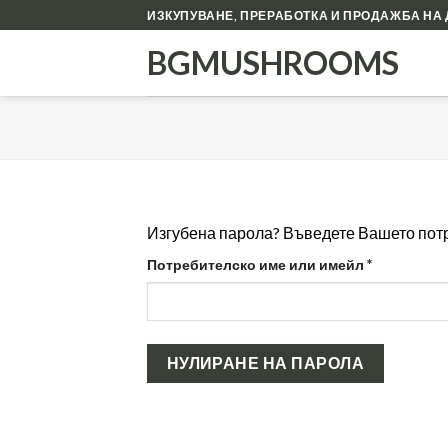
Skip
ИЗКУПУВАНЕ, ПРЕРАБОТКА И ПРОДАЖБА НА 
to
BGMUSHROOMS
content
Изгубена парола? Въведете Вашето потр
Задължит
Потребителско име или имейл
*
НУЛИРАНЕ НА ПАРОЛА