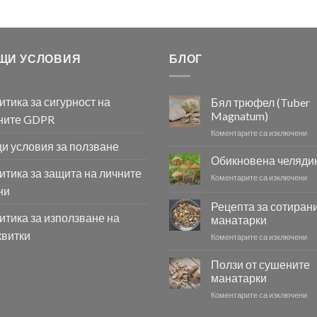
ЩИ УСЛОВИЯ
БЛОГ
итика за сигурност на
Бял трюфел (Tuber
Magnatum)
ните GDPR
за
Коментарите са изключени
и условия за ползване
Бя
тр
Обикновена челяди
(T
итика за защита на личните
за
Коментарите са изключени
Ma
ни
Об
че
Рецепта за сотиран
итика за използване на
манатарки
квитки
за
Коментарите са изключени
Ре
за
Ползи от сушените
со
манатарки
ма
за
Коментарите са изключени
По