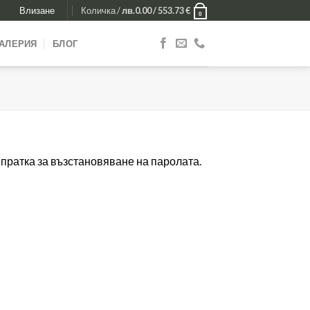
Влизане
Количка /
лв.
0.00
/ 553.73 €
0
ГАЛЕРИЯ
БЛОГ
пратка за възстановяване на паролата.