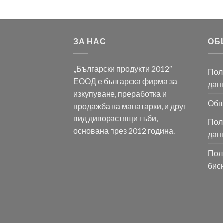
ЗА НАС
ОБ
„Български продукти 2012″
Пол
ЕООД е българска фирма за
дан
изкупуване, преработка и
Общ
продажба на манатарки, и друг
вид диворастящи гъби,
Пол
основана през 2012 година.
дан
Пол
бис