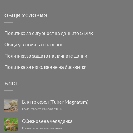
ОБЩИ УСЛОВИЯ
Политика за сигурност на данните GDPR
Общи условия за ползване
Политика за защита на личните данни
Политика за използване на бисквитки
БЛОГ
Бял трюфел (Tuber Magnatum)
за
Коментарите са изключени
Бял
трюфел
Обикновена челядинка
(Tuber
за
Коментарите са изключени
Magnatum)
Обикновена