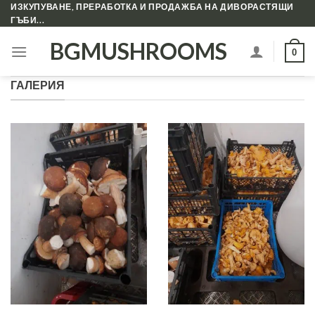
Skip
ИЗКУПУВАНЕ, ПРЕРАБОТКА И ПРОДАЖБА НА ДИВОРАСТЯЩИ
ГЪБИ...
to
content
BGMUSHROOMS
0
ГАЛЕРИЯ